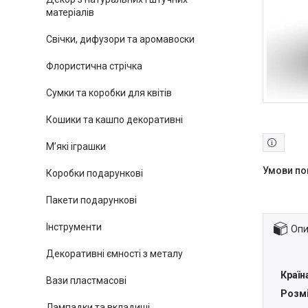
матеріалів
Свічки, дифузори та аромавоски
Флористична стрічка
Сумки та коробки для квітів
Кошики та кашпо декоративні
М’які іграшки
Коробки подарункові
Пакети подарункові
Інструменти
Опи
Декоративні ємності з металу
Країн
Вази пластмасові
Розмі
Лампадки та вкладиші