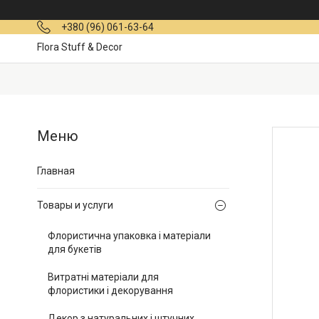
+380 (96) 061-63-64
Flora Stuff & Decor
Главная
Товары и услуги
Флористична упаковка і матеріали
для букетів
Витратні матеріали для
флористики і декорування
Декор з натуральних і штучних