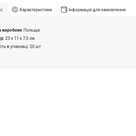
с
Характеристики
Інформація для замовлення
а виробник
: Польща
р:
23 х 11 х 7,5 см
сть в упаковці: 20 шт