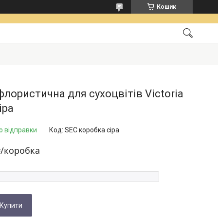
Кошик
флористична для сухоцвітів Victoria
іра
о відправки
Код:
SEC коробка сіра
₴/коробка
Купити