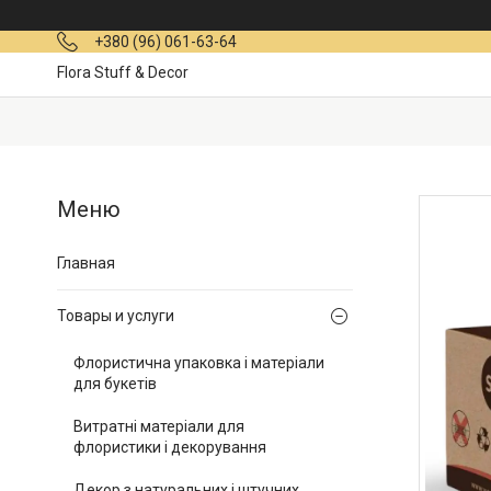
+380 (96) 061-63-64
Flora Stuff & Decor
Главная
Товары и услуги
Флористична упаковка і матеріали
для букетів
Витратні матеріали для
флористики і декорування
Декор з натуральних і штучних