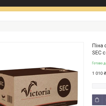
Піна 
SEC с
Готово д
1 010 