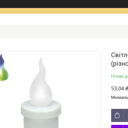
Світл
(різн
Готово д
53,04 
Мінімаль