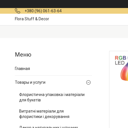
+380 (96) 061-63-64
Flora Stuff & Decor
Главная
Товары и услуги
Флористична упаковка і матеріали
для букетів
Витратні матеріали для
флористики і декорування
Декор з натуральних і штучних