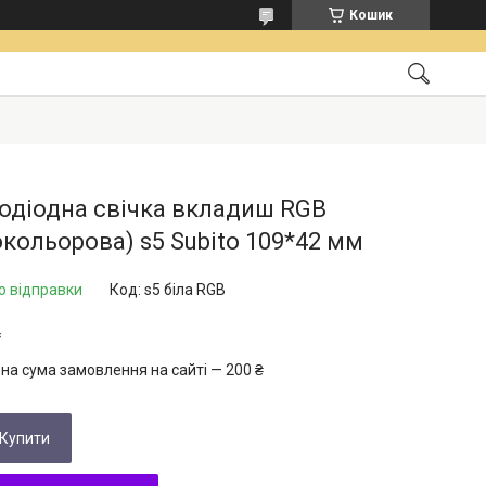
Кошик
одіодна свічка вкладиш RGB
окольорова) s5 Subito 109*42 мм
о відправки
Код:
s5 біла RGB
₴
на сума замовлення на сайті — 200 ₴
Купити