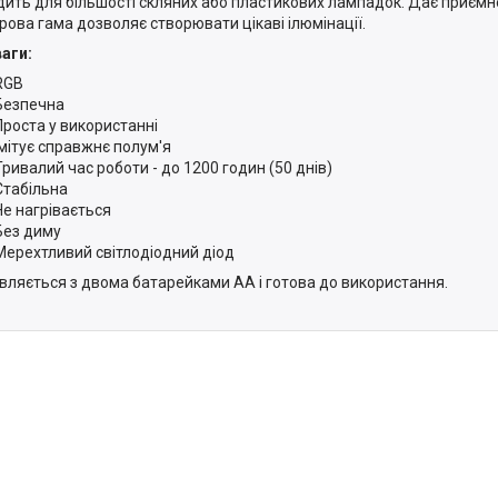
дить для більшості скляних або пластикових лампадок. Дає приємне
рова гама дозволяє створювати цікаві ілюмінації.
аги:
RGB
Безпечна
Проста у використанні
Імітує справжнє полум'я
Тривалий час роботи - до 1200 годин (50 днів)
Стабільна
Не нагрівається
Без диму
Мерехтливий світлодіодний діод
вляється з двома батарейками АА і готова до використання.