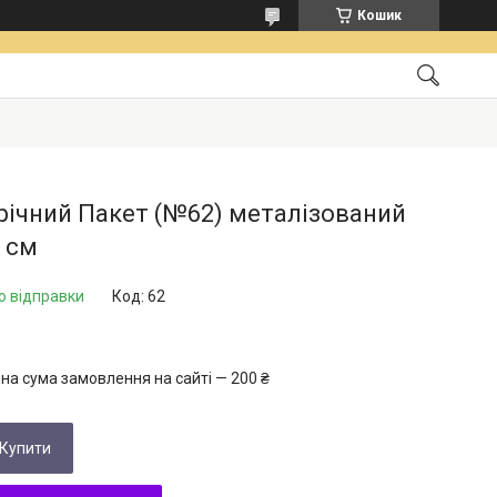
Кошик
річний Пакет (№62) металізований
 см
о відправки
Код:
62
на сума замовлення на сайті — 200 ₴
Купити