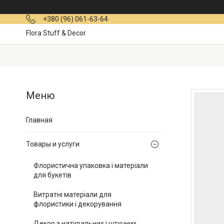
+380 (96) 061-63-64
Flora Stuff & Decor
Главная
Товары и услуги
Флористична упаковка і матеріали
для букетів
Витратні матеріали для
флористики і декорування
Декор з натуральних і штучних