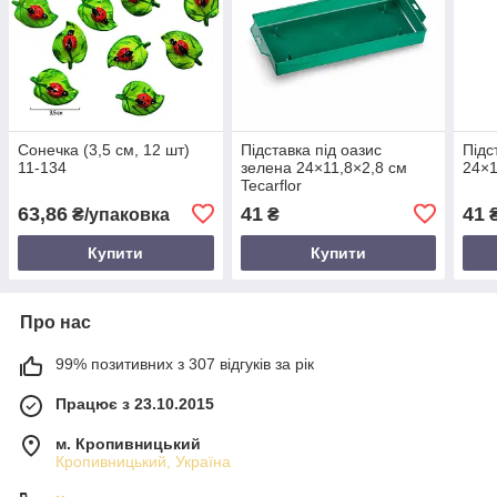
Сонечка (3,5 см, 12 шт)
Підставка під оазис
Підс
11-134
зелена 24×11,8×2,8 см
24×1
Tecarflor
63,86
41
41
₴/упаковка
₴
Купити
Купити
Про нас
99% позитивних з 307 відгуків за рік
Працює з 23.10.2015
м. Кропивницький
Кропивницький, Україна