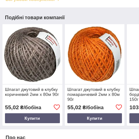
Подібні товари компанії
Шпагат джутовий в клубку
Шпагат джутовий в клубку
Шпаг
коричневий 2мм х 80м 90г
помаранчевий 2мм х 80м
борд
90г
150г
55,02
55,02
103
₴/бобіна
₴/бобіна
Купити
Купити
Про нас