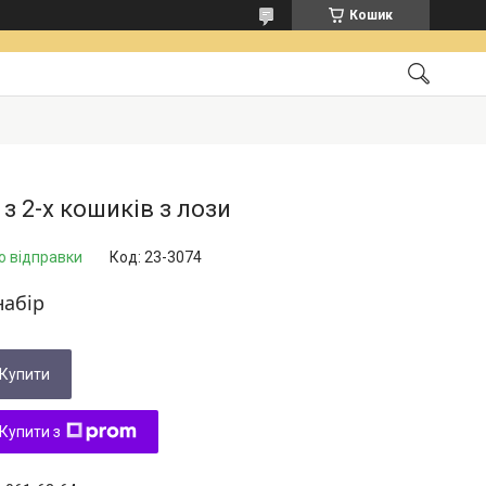
Кошик
 з 2-х кошиків з лози
о відправки
Код:
23-3074
набір
Купити
Купити з