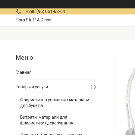
+380 (96) 061-63-64
Flora Stuff & Decor
Главная
Товары и услуги
Флористична упаковка і матеріали
для букетів
Витратні матеріали для
флористики і декорування
Декор з натуральних і штучних