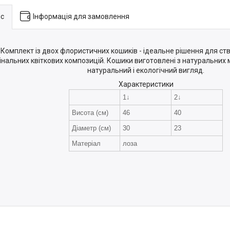
с
Інформація для замовлення
Комплект із двох флористичних кошиків - ідеальне рішення для ст
інальних квіткових композицій. Кошики виготовлені з натуральних м
натуральний і екологічний вигляд.
Характеристики
1↓
2↓
Висота (см)
46
40
Діаметр (см)
30
23
Матеріал
лоза