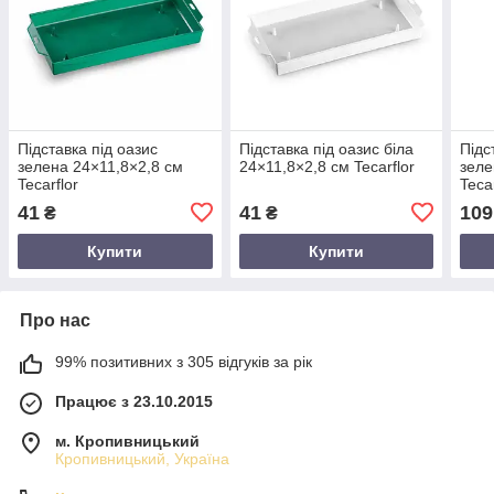
Підставка під оазис
Підставка під оазис біла
Підс
зелена 24×11,8×2,8 см
24×11,8×2,8 см Tecarflor
зеле
Tecarflor
Tecar
41
41
109
₴
₴
Купити
Купити
Про нас
99% позитивних з 305 відгуків за рік
Працює з 23.10.2015
м. Кропивницький
Кропивницький, Україна