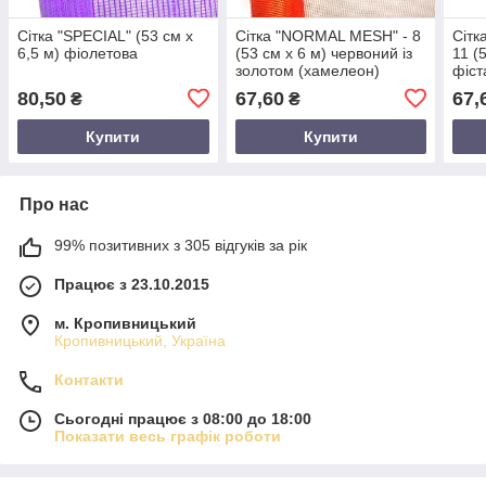
Сітка "SPECIAL" (53 см х
Сітка "NORMAL MESH" - 8
Сітк
6,5 м) фіолетова
(53 см х 6 м) червоний із
11 (
золотом (хамелеон)
фіст
80,50
67,60
67,
₴
₴
Купити
Купити
Про нас
99% позитивних з 305 відгуків за рік
Працює з 23.10.2015
м. Кропивницький
Кропивницький, Україна
Контакти
Сьогодні працює з 08:00 до 18:00
Показати весь графік роботи