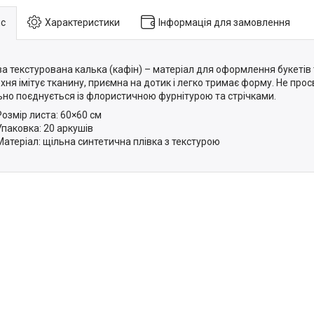
с
Характеристики
Інформація для замовлення
а текстурована калька (кафін) – матеріал для оформлення букетів 
хня імітує тканину, приємна на дотик і легко тримає форму. Не просв
ьно поєднується із флористичною фурнітурою та стрічками.
Розмір листа: 60×60 см
Упаковка: 20 аркушів
Матеріал: щільна синтетична плівка з текстурою