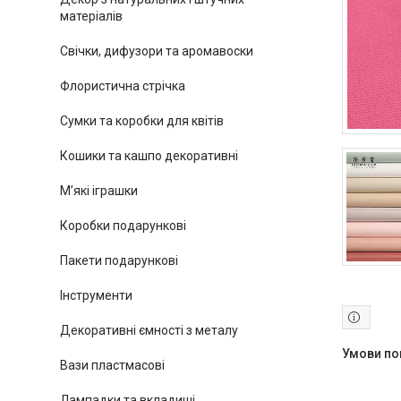
матеріалів
Свічки, дифузори та аромавоски
Флористична стрічка
Сумки та коробки для квітів
Кошики та кашпо декоративні
М’які іграшки
Коробки подарункові
Пакети подарункові
Інструменти
Декоративні ємності з металу
Вази пластмасові
Лампадки та вкладиші