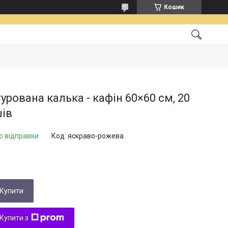
Кошик
урована калька - кафін 60×60 см, 20
шів
о відправки
Код:
яскраво-рожева
Купити
Купити з