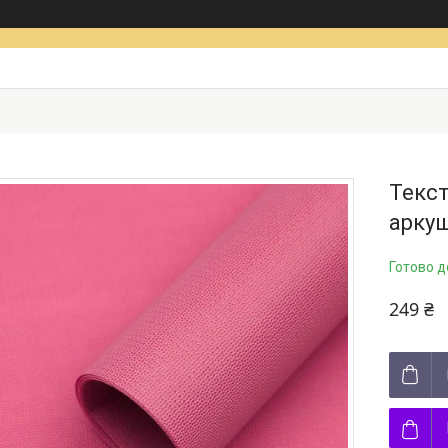
Текст
арку
Готово д
249 ₴