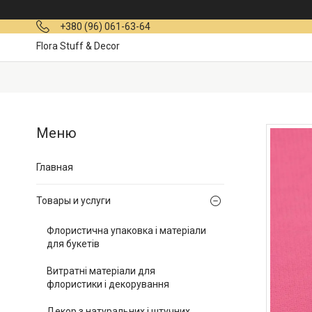
+380 (96) 061-63-64
Flora Stuff & Decor
Главная
Товары и услуги
Флористична упаковка і матеріали
для букетів
Витратні матеріали для
флористики і декорування
Декор з натуральних і штучних