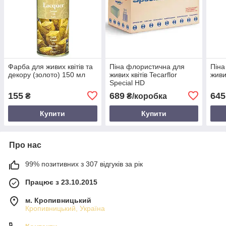
Фарба для живих квітів та
Піна флористична для
Піна
декору (золото) 150 мл
живих квітів Tecarflor
живи
Special HD
155
689
645
₴
₴/коробка
Купити
Купити
Про нас
99% позитивних з 307 відгуків за рік
Працює з 23.10.2015
м. Кропивницький
Кропивницький, Україна