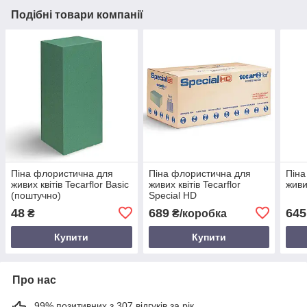
Подібні товари компанії
Піна флористична для
Піна флористична для
Піна
живих квітів Tecarflor Basic
живих квітів Tecarflor
живи
(поштучно)
Special HD
48
689
645
₴
₴/коробка
Купити
Купити
Про нас
99% позитивних з 307 відгуків за рік