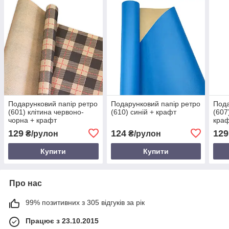
Подарунковий папір ретро
Подарунковий папір ретро
Пода
(601) клітина червоно-
(610) синій + крафт
(607
чорна + крафт
кра
129
124
129
₴/рулон
₴/рулон
Купити
Купити
Про нас
99% позитивних з 305 відгуків за рік
Працює з 23.10.2015