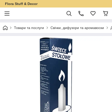
Flora Stuff & Decor
Товари та послуги
Свічки, дифузори та аромавоски