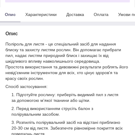
Опис
Характеристики
Доставка
Оплата
Умови п
Опис
Поліроль для листя - це спеціальний засіб для надання
блиску та захисту листям рослин. Він допомагає прибрати
пил, надає листям природний блиск і захищає їх від
шкідливого впливу навколишнього середовища.
Простота використання та дивовижні результати роблять його
невід'ємним інструментом для всіх, хто цінує здоров'я та
красу своїх рослин.
Спосіб застосування:
Підготуйте рослину: приберіть видимий пил з листя
за допомогою м'якої тканини або щітки.
Перед використанням струсіть балон з
полірувальним засобом.
Розпиліть полірувальний засіб на відстані приблизно
20-30 см від листя. Забезпечте рівномірне покриття всіх
поверхонь листя.