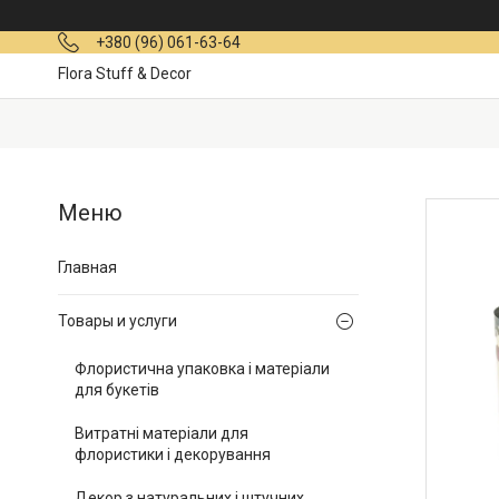
+380 (96) 061-63-64
Flora Stuff & Decor
Главная
Товары и услуги
Флористична упаковка і матеріали
для букетів
Витратні матеріали для
флористики і декорування
Декор з натуральних і штучних