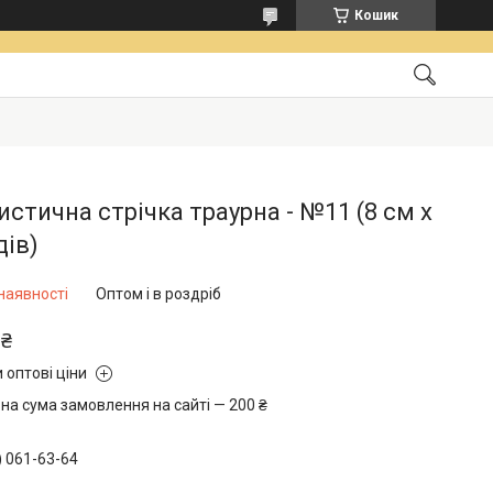
Кошик
стична стрічка траурна - №11 (8 см х
дів)
наявності
Оптом і в роздріб
 ₴
 оптові ціни
на сума замовлення на сайті — 200 ₴
) 061-63-64