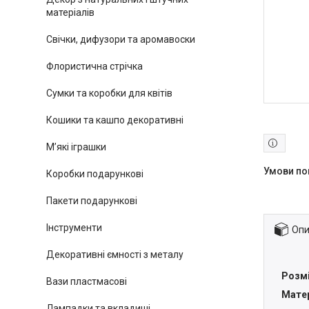
матеріалів
Свічки, дифузори та аромавоски
Флористична стрічка
Сумки та коробки для квітів
Кошики та кашпо декоративні
М’які іграшки
Коробки подарункові
Пакети подарункові
Інструменти
Опи
Декоративні ємності з металу
Розм
Вази пластмасові
Мате
Лампадки та вкладиші