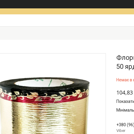
Флори
50 яр
Немає в 
104,83
Показати
Мінімаль
+380 (96
Viber