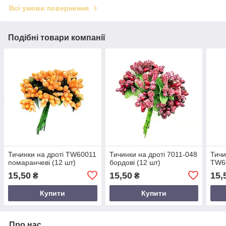
Всі умови повернення
Подібні товари компанії
Тичинки на дроті TW60011
Тичинки на дроті 7011-048
Тичи
помаранчеві (12 шт)
бордові (12 шт)
TW60
15,50
15,50
15,
₴
₴
Купити
Купити
Про нас