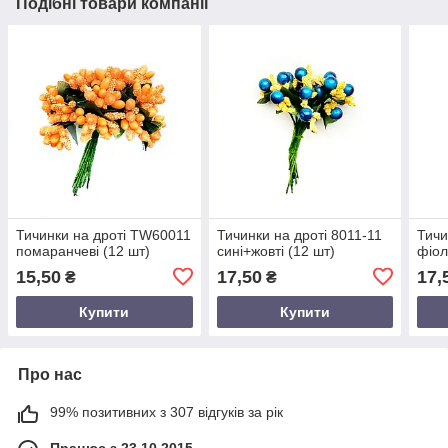
Подібні товари компанії
Тичинки на дроті TW60011
Тичинки на дроті 8011-11
Тичи
помаранчеві (12 шт)
сині+жовті (12 шт)
фіол
15,50
17,50
17,
₴
₴
Купити
Купити
Про нас
99% позитивних з 307 відгуків за рік
Працює з 23.10.2015