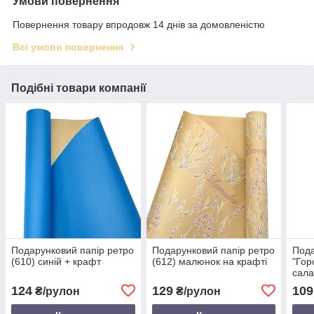
Умови повернення
Повернення товару впродовж 14 днів за домовленістю
Всі умови повернення
Подібні товари компанії
Подарунковий папір ретро
Подарунковий папір ретро
Пода
(610) синій + крафт
(612) малюнок на крафті
"Гор
сала
біло
124
129
109
₴/рулон
₴/рулон