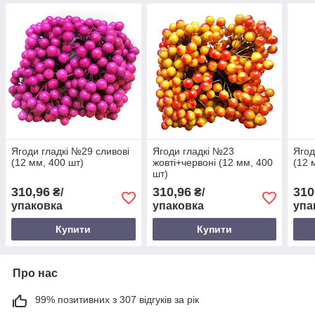
Ягоди гладкі №29 сливові
Ягоди гладкі №23
Ягод
(12 мм, 400 шт)
жовті+червоні (12 мм, 400
(12 
шт)
310,96
310,96
310
₴/
₴/
упаковка
упаковка
упа
Купити
Купити
Про нас
99% позитивних з 307 відгуків за рік