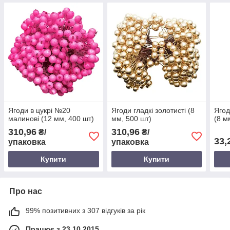
Ягоди в цукрі №20
Ягоди гладкі золотисті (8
Ягод
малинові (12 мм, 400 шт)
мм, 500 шт)
(8 м
310,96
310,96
₴/
₴/
33,
упаковка
упаковка
Купити
Купити
Про нас
99% позитивних з 307 відгуків за рік
Працює з 23.10.2015