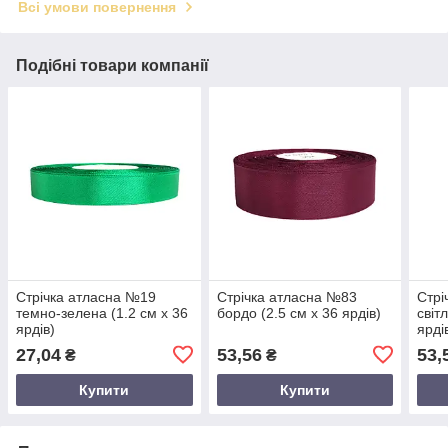
Всі умови повернення
Подібні товари компанії
Стрічка атласна №19
Стрічка атласна №83
Стрі
темно-зелена (1.2 см х 36
бордо (2.5 см х 36 ярдів)
світ
ярдів)
ярді
27,04
53,56
53,
₴
₴
Купити
Купити