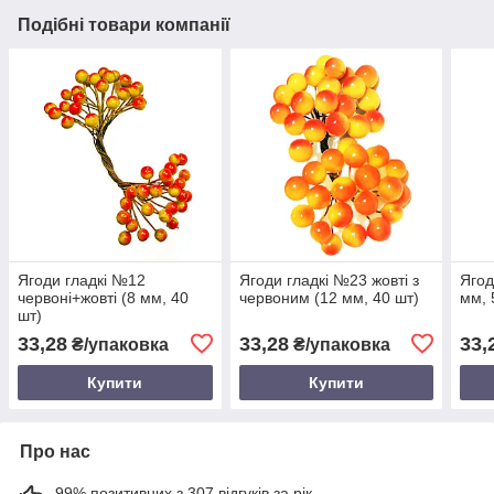
Подібні товари компанії
Ягоди гладкі №12
Ягоди гладкі №23 жовті з
Ягод
червоні+жовті (8 мм, 40
червоним (12 мм, 40 шт)
мм, 
шт)
33,28
33,28
33,
₴/упаковка
₴/упаковка
Купити
Купити
Про нас
99% позитивних з 307 відгуків за рік