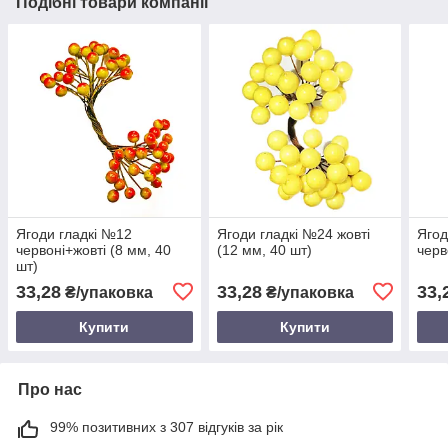
Подібні товари компанії
Ягоди гладкі №12
Ягоди гладкі №24 жовті
Ягод
червоні+жовті (8 мм, 40
(12 мм, 40 шт)
черв
шт)
33,28
33,28
33,
₴/упаковка
₴/упаковка
Купити
Купити
Про нас
99% позитивних з 307 відгуків за рік