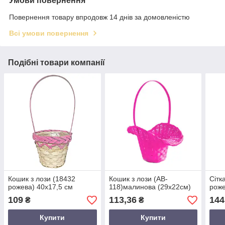
Умови повернення
Повернення товару впродовж 14 днів за домовленістю
Всі умови повернення
Подібні товари компанії
Кошик з лози (18432
Кошик з лози (AB-
Сітк
рожева) 40х17,5 см
118)малинова (29х22см)
роже
109
113,36
144
₴
₴
Купити
Купити