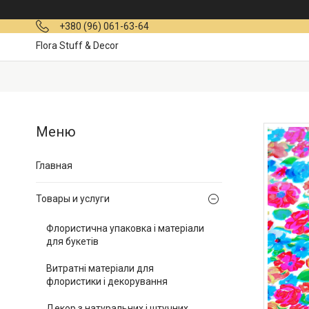
+380 (96) 061-63-64
Flora Stuff & Decor
Главная
Товары и услуги
Флористична упаковка і матеріали
для букетів
Витратні матеріали для
флористики і декорування
Декор з натуральних і штучних