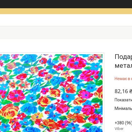
Подар
метал
Немає в 
82,16 
Показати
Мінімаль
+380 (96
Viber