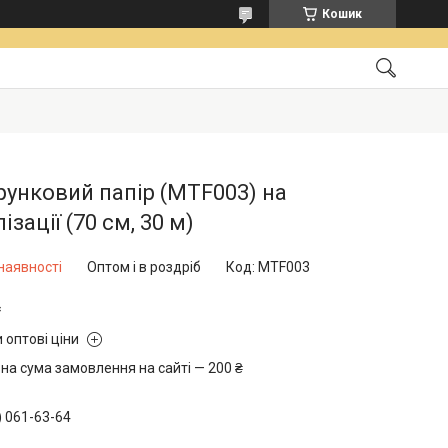
Кошик
унковий папір (MTF003) на
ізації (70 см, 30 м)
наявності
Оптом і в роздріб
Код:
MTF003
₴
 оптові ціни
на сума замовлення на сайті — 200 ₴
) 061-63-64