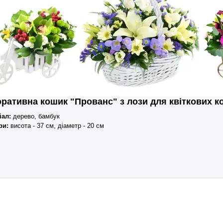
ративна кошик "Прованс" з лози для квіткових к
іал:
дерево, бамбук
ри:
висота - 37 см, діаметр - 20 см