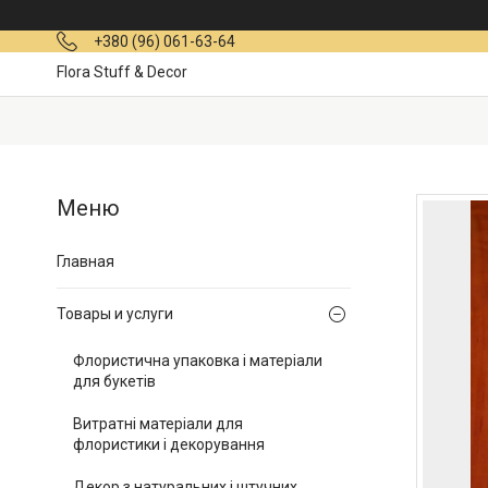
+380 (96) 061-63-64
Flora Stuff & Decor
Главная
Товары и услуги
Флористична упаковка і матеріали
для букетів
Витратні матеріали для
флористики і декорування
Декор з натуральних і штучних