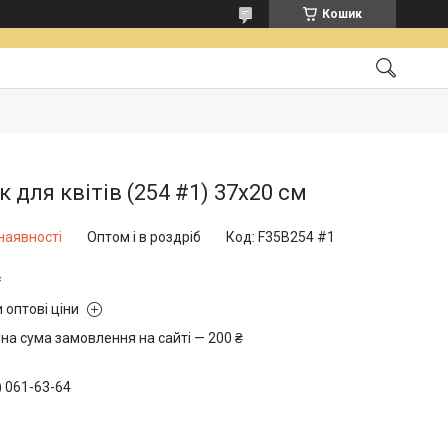
Кошик
 для квітів (254 #1) 37х20 см
наявності
Оптом і в роздріб
Код:
F35B254 #1
₴
 оптові ціни
на сума замовлення на сайті — 200 ₴
) 061-63-64