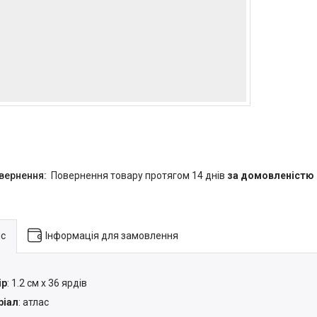
повернення товару протягом 14 днів
за домовленістю
с
Інформація для замовлення
ір
: 1.2 см х 36 ярдів
ріал
: атлас