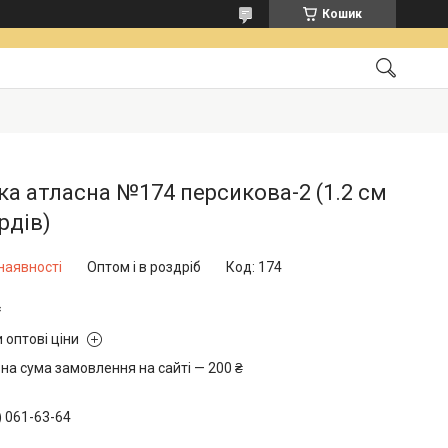
Кошик
ка атласна №174 персикова-2 (1.2 см
ярдів)
наявності
Оптом і в роздріб
Код:
174
₴
 оптові ціни
на сума замовлення на сайті — 200 ₴
) 061-63-64