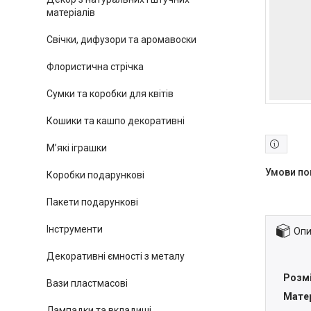
матеріалів
Свічки, дифузори та аромавоски
Флористична стрічка
Сумки та коробки для квітів
Кошики та кашпо декоративні
М’які іграшки
Коробки подарункові
Пакети подарункові
Інструменти
Опи
Декоративні ємності з металу
Розм
Вази пластмасові
Мате
Лампадки та вкладиші