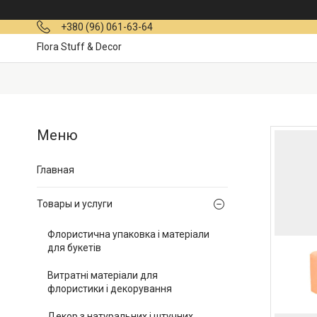
+380 (96) 061-63-64
Flora Stuff & Decor
Главная
Товары и услуги
Флористична упаковка і матеріали
для букетів
Витратні матеріали для
флористики і декорування
Декор з натуральних і штучних