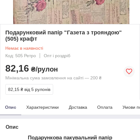
Подарунковий папір "Газета з трояндою"
(505) крафт
Немає в наявності
Код: 505 Ретро
Опт і роздріб
82,16
₴/рулон
Мінімальна сума замовлення на сайті — 200 ₴
82,15 ₴
від 5 рулонів
Опис
Характеристики
Доставка
Оплата
Умови п
Опис
Подарункова пакувальний папір