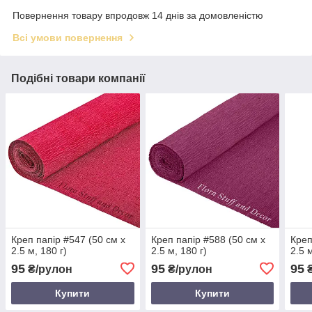
Повернення товару впродовж 14 днів за домовленістю
Всі умови повернення
Подібні товари компанії
Креп папір #547 (50 см х
Креп папір #588 (50 см х
Креп
2.5 м, 180 г)
2.5 м, 180 г)
2.5 
95
95
95
₴/рулон
₴/рулон
₴
Купити
Купити