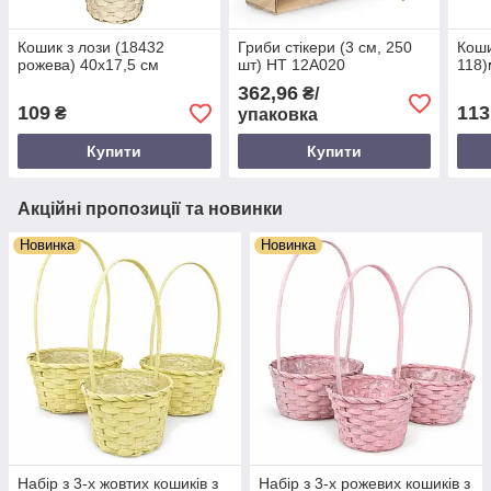
Кошик з лози (18432
Гриби стікери (3 см, 250
Коши
рожева) 40х17,5 см
шт) HT 12A020
118)
362,96
₴/
109
113
₴
упаковка
Купити
Купити
Акційні пропозиції та новинки
Новинка
Новинка
Набір з 3-х жовтих кошиків з
Набір з 3-х рожевих кошиків з