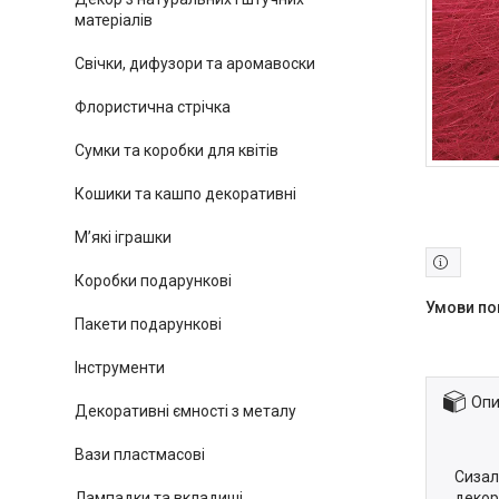
матеріалів
Свічки, дифузори та аромавоски
Флористична стрічка
Сумки та коробки для квітів
Кошики та кашпо декоративні
М’які іграшки
Коробки подарункові
Пакети подарункові
Інструменти
Опи
Декоративні ємності з металу
Вази пластмасові
Сизал
Лампадки та вкладиші
декор