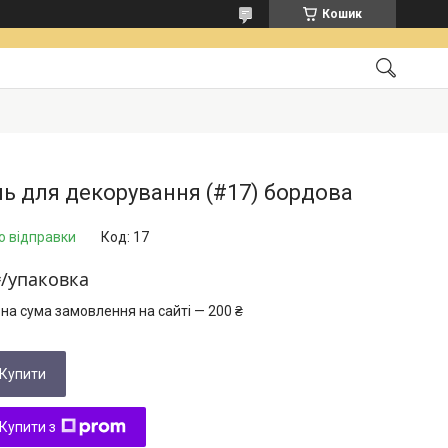
Кошик
ь для декорування (#17) бордова
о відправки
Код:
17
₴/упаковка
на сума замовлення на сайті — 200 ₴
Купити
Купити з