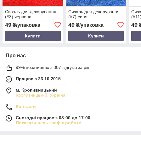
Сизаль для декорування
Сизаль для декорування
Сиза
(#3) червона
(#7) синя
(#11)
49
49
49
₴/упаковка
₴/упаковка
₴
Купити
Купити
Про нас
99% позитивних з 307 відгуків за рік
Працює з 23.10.2015
м. Кропивницький
Кропивницький, Україна
Контакти
Сьогодні працює з 08:00 до 17:00
Показати весь графік роботи