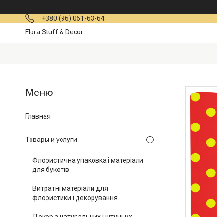
+380 (96) 061-63-64
Flora Stuff & Decor
Главная
Товары и услуги
Флористична упаковка і матеріали
для букетів
Витратні матеріали для
флористики і декорування
Декор з натуральних і штучних