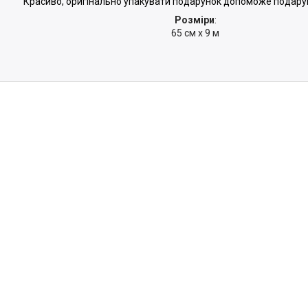
Красиво, оригінально упакувати подарунок допоможе подарун
Розміри
:
65 см х 9 м