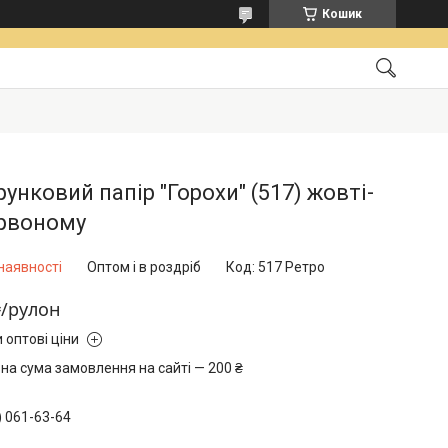
Кошик
унковий папір "Горохи" (517) жовті-
ервоному
наявності
Оптом і в роздріб
Код:
517 Ретро
₴/рулон
 оптові ціни
на сума замовлення на сайті — 200 ₴
) 061-63-64