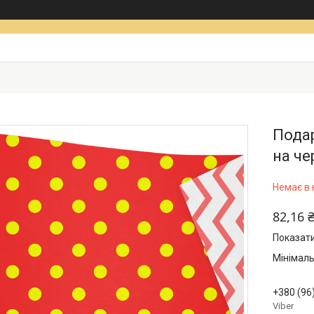
Подар
на ч
Немає в 
82,16 
Показати
Мінімаль
+380 (96
Viber