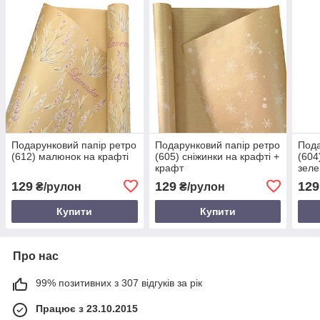
Подарунковий папір ретро
Подарунковий папір ретро
Пода
(612) малюнок на крафті
(605) сніжинки на крафті +
(604
крафт
зеле
129
129
129
₴/рулон
₴/рулон
Купити
Купити
Про нас
99% позитивних з 307 відгуків за рік
Працює з 23.10.2015