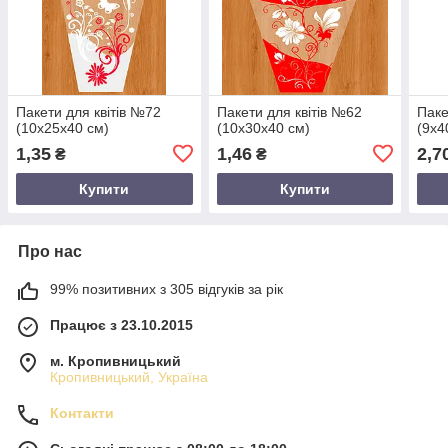
Пакети для квітів №72
Пакети для квітів №62
Паке
(10х25х40 см)
(10х30х40 см)
(9х4
1,35
1,46
2,7
₴
₴
Купити
Купити
Про нас
99% позитивних з 305 відгуків за рік
Працює з 23.10.2015
м. Кропивницький
Кропивницький, Україна
Контакти