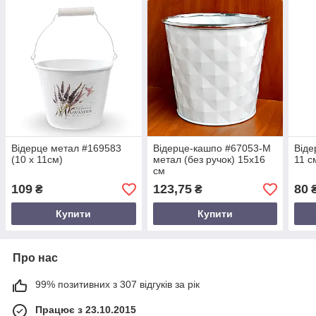
Відерце метал #169583
Відерце-кашпо #67053-M
Віде
(10 х 11см)
метал (без ручок) 15х16
11 с
см
109
123,75
80
₴
₴
Купити
Купити
Про нас
99% позитивних з 307 відгуків за рік
Працює з 23.10.2015