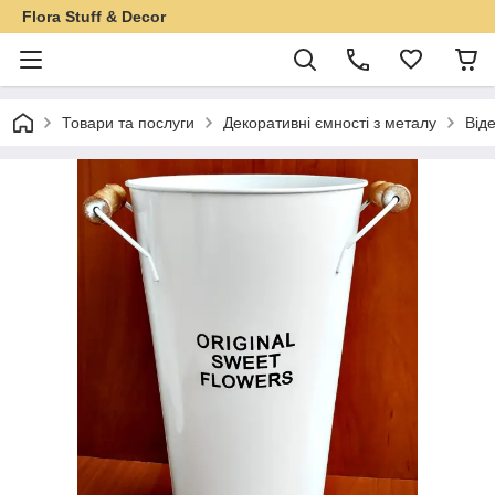
Flora Stuff & Decor
Товари та послуги
Декоративні ємності з металу
Від