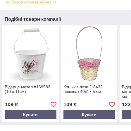
Всі умови повернення
Подібні товари компанії
Відерце метал #169583
Кошик з лози (18432
Віде
(10 х 11см)
рожева) 40х17,5 см
мета
см
109
109
123
₴
₴
Купити
Купити