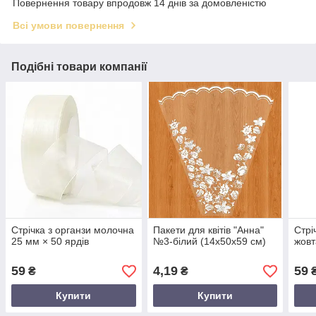
Повернення товару впродовж 14 днів за домовленістю
Всі умови повернення
Подібні товари компанії
Стрічка з органзи молочна
Пакети для квітів "Анна"
Стрі
25 мм × 50 ярдів
№3-білий (14х50х59 см)
жовт
59
4,19
59
₴
₴
Купити
Купити