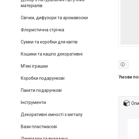
матеріалів
Свічки, дифузори та аромавоски
Флористична стрічка
Сумки та коробки для квітів
Кошики та кашпо декоративні
М’які іграшки
Коробки подарункові
Пакети подарункові
Інструменти
Опи
Декоративні ємності з металу
Вази пластмасові
Лампадки та вкладиші