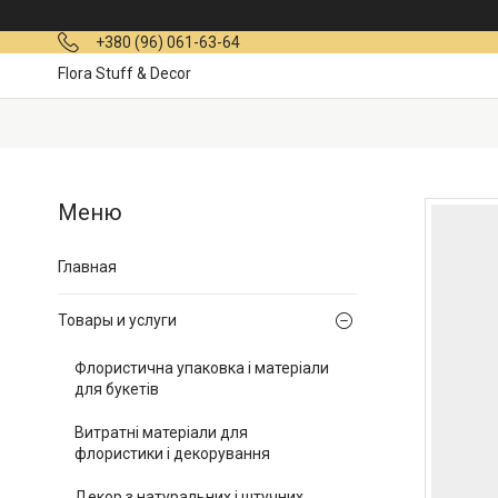
+380 (96) 061-63-64
Flora Stuff & Decor
Главная
Товары и услуги
Флористична упаковка і матеріали
для букетів
Витратні матеріали для
флористики і декорування
Декор з натуральних і штучних