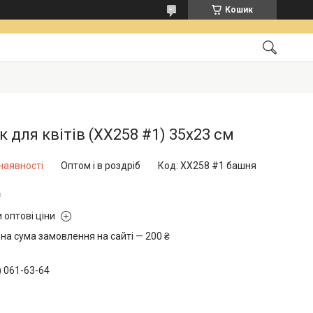
Кошик
 для квітів (XX258 #1) 35х23 см
наявності
Оптом і в роздріб
Код:
XX258 #1 башня
₴
 оптові ціни
на сума замовлення на сайті — 200 ₴
) 061-63-64