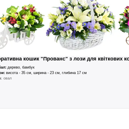
ративна кошик "Прованс" з лози для квіткових к
іал:
дерево, бамбук
ри:
висота - 35 см, ширина - 23 см, глибина 17 см
а
: овал