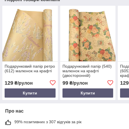
Подарунковий папір ретро
Подарунковий папір (540)
Пода
(612) малюнок на крафті
малюнок на крафті
(605
(двосторонній)
кра
129
99
129
₴/рулон
₴/рулон
Купити
Купити
Про нас
99% позитивних з 307 відгуків за рік