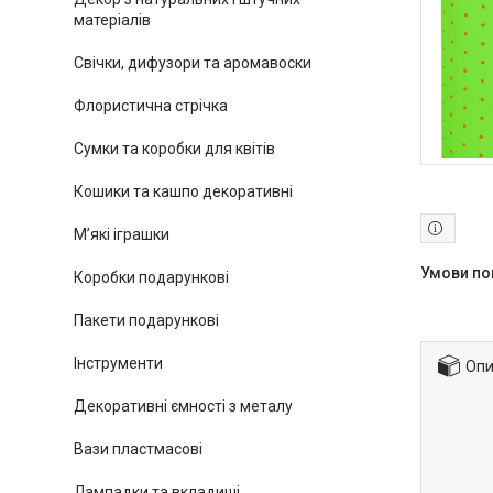
матеріалів
Свічки, дифузори та аромавоски
Флористична стрічка
Сумки та коробки для квітів
Кошики та кашпо декоративні
М’які іграшки
Коробки подарункові
Пакети подарункові
Інструменти
Опи
Декоративні ємності з металу
Вази пластмасові
Лампадки та вкладиші