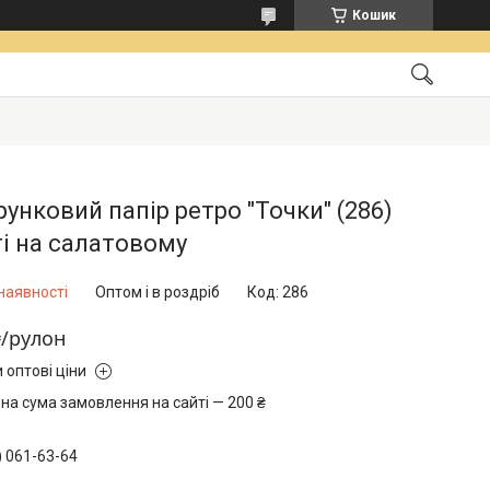
Кошик
унковий папір ретро "Точки" (286)
і на салатовому
наявності
Оптом і в роздріб
Код:
286
₴/рулон
 оптові ціни
на сума замовлення на сайті — 200 ₴
) 061-63-64