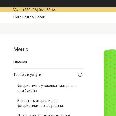
+380 (96) 061-63-64
Flora Stuff & Decor
Главная
Товары и услуги
Флористична упаковка і матеріали
для букетів
Витратні матеріали для
флористики і декорування
Декор з натуральних і штучних