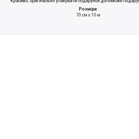
Красиво, оригінально упакувати подарунок допоможе подарун
Розміри
:
70 см х 10 м