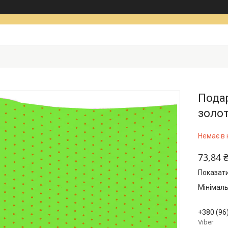
Подар
золот
Немає в 
73,84 
Показати
Мінімаль
+380 (96
Viber