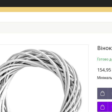
Вінок
Готово д
154,95
Мінімаль