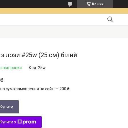
Кошик
 з лози #25w (25 см) білий
о відправки
Код:
25w
 ₴
на сума замовлення на сайті — 200 ₴
Купити
Купити з