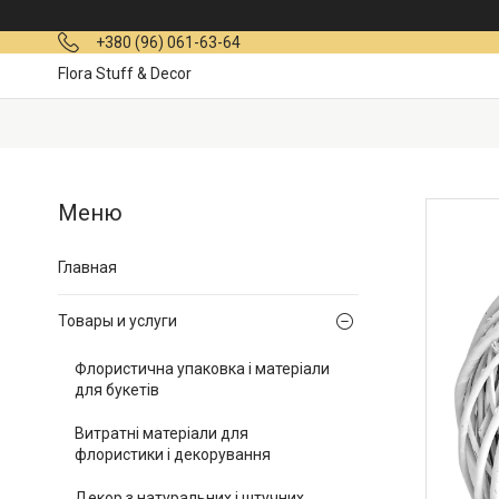
+380 (96) 061-63-64
Flora Stuff & Decor
Главная
Товары и услуги
Флористична упаковка і матеріали
для букетів
Витратні матеріали для
флористики і декорування
Декор з натуральних і штучних