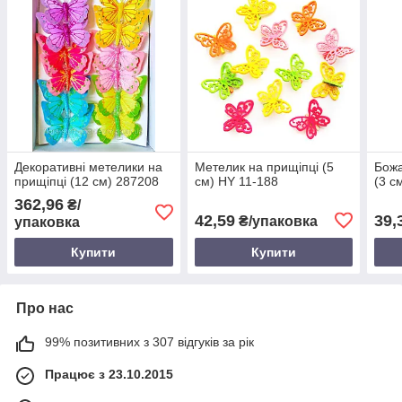
Декоративні метелики на
Метелик на прищіпці (5
Божа
прищіпці (12 см) 287208
см) HY 11-188
(3 с
362,96
₴/
42,59
39,
₴/упаковка
упаковка
Купити
Купити
Про нас
99% позитивних з 307 відгуків за рік
Працює з 23.10.2015