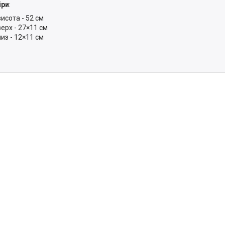
іри
:
висота - 52 см
верх - 27×11 см
низ - 12×11 см