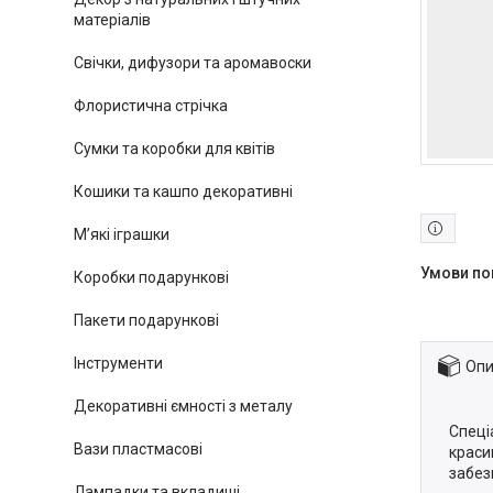
матеріалів
Свічки, дифузори та аромавоски
Флористична стрічка
Сумки та коробки для квітів
Кошики та кашпо декоративні
М’які іграшки
Коробки подарункові
Пакети подарункові
Інструменти
Опи
Декоративні ємності з металу
Спеці
Вази пластмасові
краси
забез
Лампадки та вкладиші