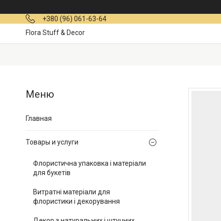
+380 (96) 061-63-64
Flora Stuff & Decor
Главная
Товары и услуги
Флористична упаковка і матеріали
для букетів
Витратні матеріали для
флористики і декорування
Декор з натуральних і штучних